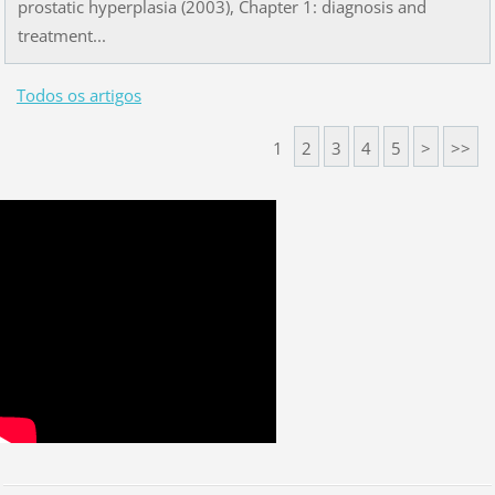
prostatic hyperplasia (2003), Chapter 1: diagnosis and
treatment...
Todos os artigos
1
2
3
4
5
>
>>