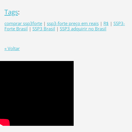
Tags
:
comprar ssp3forte
|
ssp3-forte preço em reais
|
R$
|
SSP3-
Forte Brasil
|
SSP3 Brasil
|
SSP3 adquirir no Brasil
« Voltar