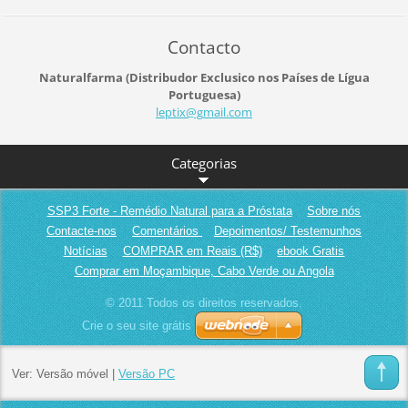
Contacto
Naturalfarma (Distribudor Exclusico nos Países de Lígua
Portuguesa)
leptix@g
mail.com
Categorias
SSP3 Forte - Remédio Natural para a Próstata
Sobre nós
Contacte-nos
Comentários
Depoimentos/ Testemunhos
Notícias
COMPRAR em Reais (R$)
ebook Gratis
Comprar em Moçambique, Cabo Verde ou Angola
© 2011 Todos os direitos reservados.
Crie o seu site grátis
Ver:
Versão móvel
|
Versão PC