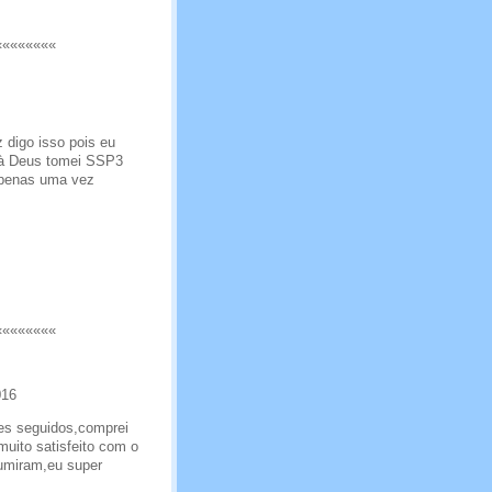
««««««««
 digo isso pois eu
s à Deus tomei SSP3
 apenas uma vez
««««««««
016
ses seguidos,comprei
muito satisfeito com o
umiram,eu super