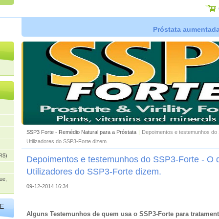
Próstata aumentada,
SSP3 Forte - Remédio Natural para a Próstata
|
Depoimentos e testemunhos do 
Utilizadores do SSP3-Forte dizem.
R$)
Depoimentos e testemunhos do SSP3-Forte - O 
Utilizadores do SSP3-Forte dizem.
ue,
09-12-2014 16:34
E
Alguns Testemunhos de quem usa o SSP3-Forte para tratament