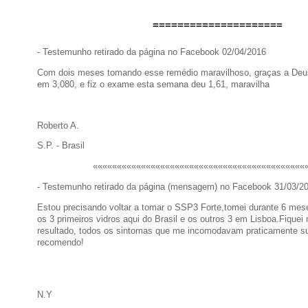
=====================
- Testemunho retirado da página no Facebook 02/04/2016
Com dois meses tomando esse remédio maravilhoso, graças a De
em 3,080, e fiz o exame esta semana deu 1,61, maravilha
Roberto A.
S.P. - Brasil
««««««««««««««««««««««««««««««««««««««««««««
- Testemunho retirado da página (mensagem) no Facebook 31/03/2
Estou precisando voltar a tomar o SSP3 Forte,tomei durante 6 me
os 3 primeiros vidros aqui do Brasil e os outros 3 em Lisboa.Fiquei 
resultado, todos os sintomas que me incomodavam praticamente s
recomendo!
N.Y