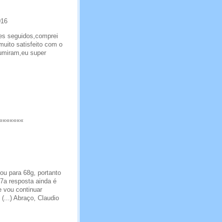
016
ses seguidos,comprei
muito satisfeito com o
umiram,eu super
«««««««
ou para 68g, portanto
 7a resposta ainda é
e vou continuar
...) Abraço, Claudio