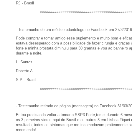
RJ - Brasil
««««««««««««««««««««««««««««««««««««««««««««
- Testemunho de um médico odontólogo no Facebook em 27/3/2016
Pode comprar e tomar amigo esse suplemento e muito bom e eficaz
estava desesperado com a possibilidade de fazer cirurgia e graça
forte e minha próstata diminuiu para 30 gramas e vou ao banheiro
durante a noite.
L. Santos
Roberto A.
S.P. - Brasil
««««««««««««««««««««««««««««««««««««««««««««
- Testemunho retirado da página (mensagem) no Facebook 31/03/2
Estou precisando voltar a tomar o SSP3 Forte,tomei durante 6 me
os 3 primeiros vidros aqui do Brasil e os outros 3 em Lisboa.Fiquei 
resultado, todos os sintomas que me incomodavam praticamente s
recomendo!