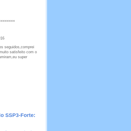
««««««««
016
ses seguidos,comprei
muito satisfeito com o
umiram,eu super
do SSP3-Forte: