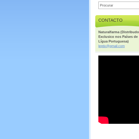
CONTACTO
Naturalfarma (Distribudo
Exclusico nos Países de
Lígua Portuguesa)
leptix@g
mail.com