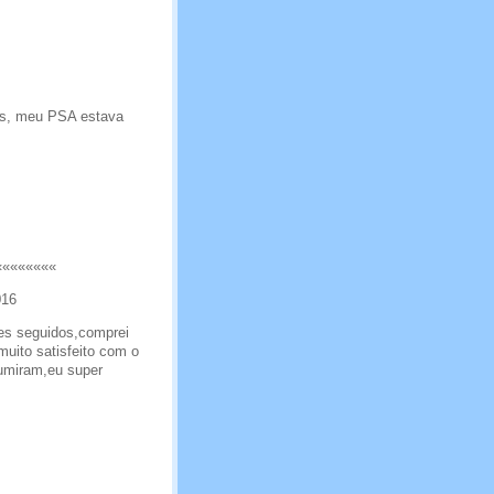
us, meu PSA estava
««««««««
016
ses seguidos,comprei
muito satisfeito com o
umiram,eu super