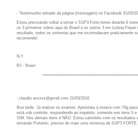
- Testemunho retirado da página (mensagem) no Facebook 31/03/2
Estou precisando voltar a tomar o SSP3 Forte,tomei durante 6 me
os 3 primeiros vidros aqui do Brasil e os outros 3 em Lisboa.Fiquei 
resultado, todos os sintomas que me incomodavam praticamente s
recomendo!
N.Y
RJ - Brasil
««««««««««««««««««««««««««««««««««««««««««««
- claudio.axxxxx@gmail.com 21/03/2016
Boa tarde. Já realizei os exames. Apróstata q estava com 70g pass
está sob controle. respondendo ao inquérito; somente nos itens 5 e
SIM. Nos demais itens é NÃO. Estou satisfeito com os resultados 
tomando Portanto, preciso de mais uma remessa de SSP3 FORTE. (