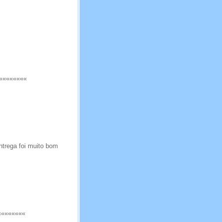
««««««««
ntrega foi muito bom
««««««««