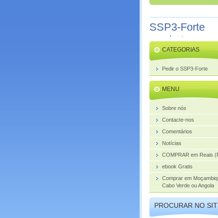
SSP3-Forte
combate o
CATEGORIAS
aumento da
próstata
Pedir o SSP3-Forte
MENU
Sobre nós
Contacte-nos
Comentários
Notícias
COMPRAR em Reais (
ebook Gratis
Comprar em Moçambiq
Cabo Verde ou Angola
PROCURAR NO SIT