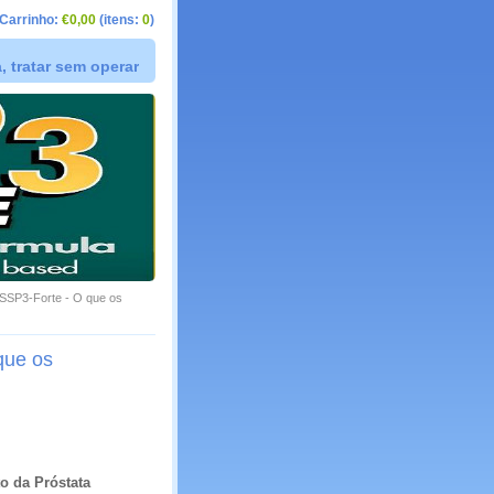
Carrinho:
€0,00
(itens:
0
)
 tratar sem operar
SSP3-Forte - O que os
que os
o da Próstata