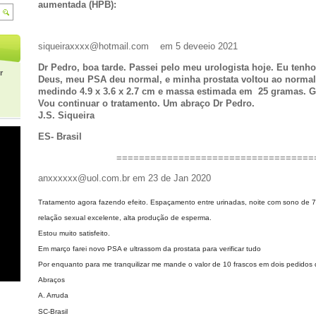
aumentada (HPB):
siqueiraxxxx@hotmail.com em 5 deveeio 2021
Dr Pedro, boa tarde. Passei pelo meu urologista hoje. Eu tenho
r
Deus, meu PSA deu normal, e minha prostata voltou ao normal
medindo 4.9 x 3.6 x 2.7 cm e massa estimada em 25 gramas. Gr
Vou continuar o tratamento. Um abraço Dr Pedro.
J.S. Siqueira
ES- Brasil
===================================
anxxxxxx@uol.com.br em 23 de Jan 2020
Tratamento agora fazendo efeito. Espaçamento entre urinadas, noite com sono de 7
relação sexual excelente, alta produção de esperma.
Estou muito satisfeito.
Em março farei novo PSA e ultrassom da prostata para verificar tudo
Por enquanto para me tranquilizar me mande o valor de 10 frascos em dois pedidos 
Abraços
A. Arruda
SC-Brasil