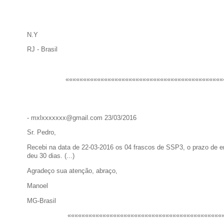
N.Y
RJ - Brasil
«««««««««««««««««««««««««««««««««««««««««««««
- mxlxxxxxxx@gmail.com 23/03/2016
Sr. Pedro,
Recebi na data de 22-03-2016 os 04 frascos de SSP3, o prazo de e
deu 30 dias. (...)
Agradeço sua atenção, abraço,
Manoel
MG-Brasil
««««««««««««««««««««««««««««««««««««««««««««