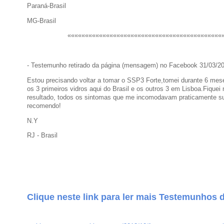
Paraná-Brasil
MG-Brasil
««««««««««««««««««««««««««««««««««««««««««««
- Testemunho retirado da página (mensagem) no Facebook 31/03/2
Estou precisando voltar a tomar o SSP3 Forte,tomei durante 6 me
os 3 primeiros vidros aqui do Brasil e os outros 3 em Lisboa.Fiquei 
resultado, todos os sintomas que me incomodavam praticamente s
recomendo!
N.Y
RJ - Brasil
Clique neste link para ler mais Testemunhos 