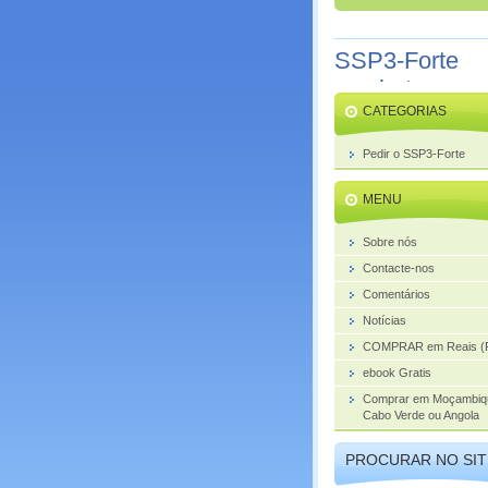
SSP3-Forte
combate o
CATEGORIAS
aumento da
próstata
Pedir o SSP3-Forte
MENU
Sobre nós
Contacte-nos
Comentários
Notícias
COMPRAR em Reais (
ebook Gratis
Comprar em Moçambiq
Cabo Verde ou Angola
PROCURAR NO SIT