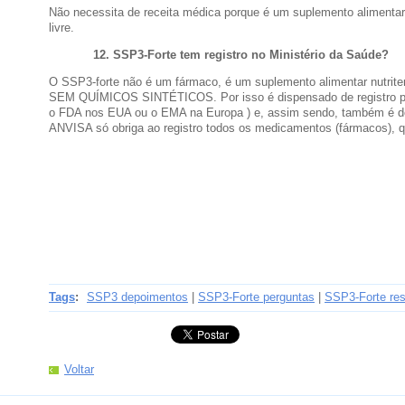
Não necessita de receita médica porque é um suplemento alimentar 
livre.
12. SSP3-Forte t
em registro no Ministério da Saúde?
O SSP3-forte não é um fármaco, é um suplemento alimentar nutrit
SEM QUÍMICOS SINTÉTICOS. Por isso é dispensado de registro p
o FDA nos EUA ou o EMA na Europa ) e, assim sendo, também é de
ANVISA só obriga ao registro todos os medicamentos (fármacos), q
Tags
:
SSP3 depoimentos
|
SSP3-Forte perguntas
|
SSP3-Forte re
Voltar