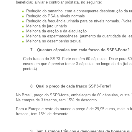
beneficiar, aliviar e controlar próstata, no seguinte:
Redução do tamanho, com a consequente desobstrução da ur
Redução do PSA a níveis normais
Redução da frequência urinária para os níveis normais. (Noi
Melhoria do jato urinário
Melhoria da ereção e da ejaculação
Melhoria na espermatogênese (aumento da quantidade de e
Melhoria no desempenho sexual.
7.
Quantas cápsulas tem cada frasco do SSP3-Forte?
Cada frasco do SSP3_Forte contém 60 cápsulas. Dose para 60 
casos em que é preciso tomar 3 cápsulas ao longo do dia.(tal 
ponto 4)
8.
Qual o preço de cada frasco SSP3-Forte?
No Brasil, preço do SSP3-forte, embalagem de 60 cápsulas, custa 
Na compra de 3 frascos, tem 15% de desconto.
Para a Europa e resto do mundo o preço é de 29,95 euros, mais o f
frascos, tem 15% de desconto.
9.
Tem Estudos Clínicos e depoimentos de homens qu