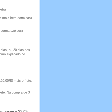
etra
tes mais bem dormidas)
spermatozóides)
dias, ou 20 dias nos
como explicado no
120,00R$ mais o frete.
rete. Na compra de 3
e usaram o SSP3-