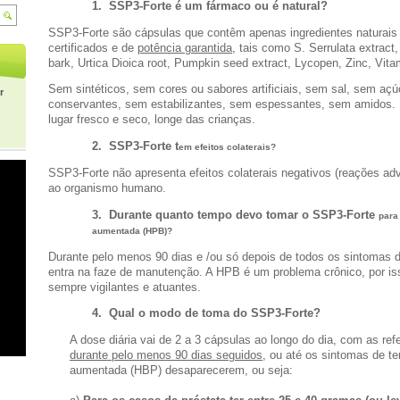
1. SSP3-Forte é
um fármaco ou é natural?
SSP3-Forte são cápsulas que contêm apenas ingredientes naturais d
certificados e de
potência garantida
, tais como S. Serrulata extrac
bark, Urtica Dioica root, Pumpkin seed extract, Lycopen, Zinc, Vit
Sem sintéticos, sem cores ou sabores artificiais, sem sal, sem a
r
conservantes, sem estabilizantes, sem espessantes, sem amidos.
lugar fresco e seco, longe das crianças.
2.
SSP3-Forte t
em efeitos colaterais?
SSP3-Forte não apresenta efeitos colaterais negativos (reações adv
ao organismo humano.
3.
Durante quanto tempo devo tomar o
SSP3-Forte
para 
aumentada (HPB)?
Durante pelo menos 90 dias e /ou só depois de todos os sintomas
entra na faze de manutenção. A HPB é um problema crônico, por i
sempre vigilantes e atuantes.
4.
Qual o modo de toma do SSP3-Forte?
A dose diária vai de 2 a 3 cápsulas ao longo do dia, com as re
durante pelo menos 90 dias seguidos
, ou até os sintomas de te
aumentada (HBP) desaparecerem, ou seja: