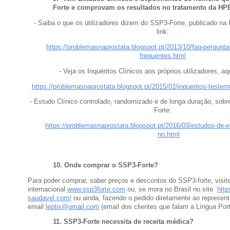
Forte e comprovam os resultados no tratamento da HP
- Saiba o que os utilizadores dizem do SSP3-Forte, publicado na I
link:
https://problemasnaprostata.blogspot.pt/2013/10/faq-pergunta
frequentes.html
- Veja os Inquéritos Clínicos aos próprios utilizadores, aqu
https://problemasnaprostata.blogspot.pt/2015/02/inqueritos-testem
- Estudo Clínico controlado, randomizado e de longa duração, sob
Forte:
https://problemasnaprostata.blogspot.pt/2016/03/estudos-de-ef
no.html
10.
Onde comprar o SSP3-Forte?
Para poder comprar, saber preços e descontos do SSP3-forte, visite
internacional
www.ssp3forte.com
ou, se mora no Brasil no site
http
saudavel.com/
ou ainda, fazendo o pedido diretamente ao represent
email
leptix@gmail.com
(email dos clientes que falam a Língua Por
11. SSP3-Forte n
ecessita de receita médica?