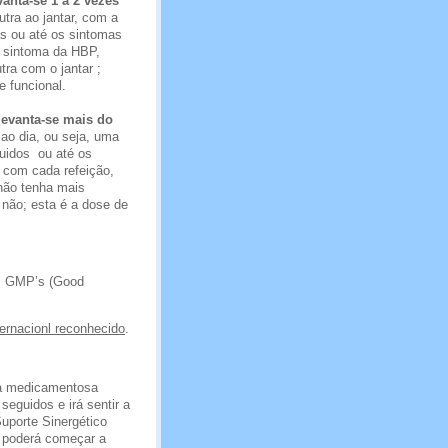
vanta-se 1 a 2 vezes
tra ao jantar, com a
as ou até os sintomas
 sintoma da HBP,
ra com o jantar ;
 funcional.
levanta-se mais do
 ao dia, ou seja, uma
guidos ou até os
 com cada refeição,
 não tenha mais
não; esta é a dose de
os GMP’s (Good
ternacionl reconhecido
.
a medicamentosa
seguidos e irá sentir a
uporte Sinergético
, poderá começar a