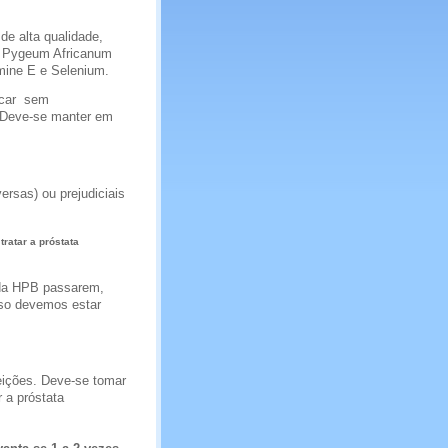
e alta qualidade,
t, Pygeum Africanum
amine E e Selenium.
çúcar sem
 Deve-se manter em
ersas) ou prejudiciais
tratar a próstata
 da HPB passarem,
sso devemos estar
feições. Deve-se tomar
r a próstata