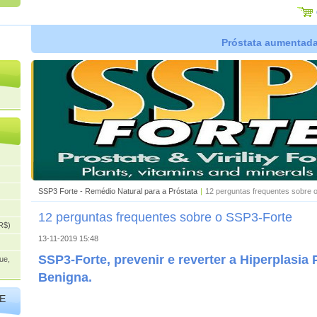
Próstata aumentada,
SSP3 Forte - Remédio Natural para a Próstata
|
12 perguntas frequentes sobre 
12 perguntas frequentes sobre o SSP3-Forte
R$)
13-11-2019 15:48
SSP3-Forte, prevenir e reverter a Hiperplasia 
ue,
Benigna.
E