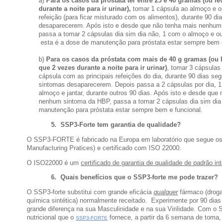
a)
Para os casos da próstata ter entre 25 e 40 gramas (ou le
durante a noite para ir urinar),
tomar 1 cápsula ao almoço e ou
refeição (para ficar misturado com os alimentos), durante 90 di
desaparecerem. Após isto e desde que não tenha mais nenhum
passa a tomar 2 cápsulas dia sim dia não, 1 com o almoço e out
esta é a dose de manutenção para próstata estar sempre bem e
b)
Para os casos da próstata com mais de 40 g gramas (ou 
que 2 vezes durante a noite para ir urinar)
, tomar 3 cápsulas
cápsula com as principais refeições do dia, durante 90 dias se
sintomas desaparecerem. Depois passa a 2 cápsulas por dia, 1
almoço e jantar, durante outros 90 dias. Após isto e desde que
nenhum sintoma da HBP, passa a tomar 2 cápsulas dia sim dia 
manutenção para próstata estar sempre bem e funcional.
5. SSP3-Forte t
em garantia de qualidade?
O SSP3-FORTE é fabricado na Europa em laboratório que segue 
Manufacturing Pratices) e certificado com ISO 22000.
O ISO22000 é um
certificado de garantia de qualidade de padrão in
6.
Quais benefícios que o SSP3-forte me pode trazer?
O SSP3-forte substitui com grande eficácia
qualquer
fármaco (drog
química sintética) normalmente receitado. ​ Experimente por 90 dias 
grande diferença na sua Masculinidade e na sua Virilidade. Com o S
nutricional que o
fornece, a partir da 6 semana de toma
SSP3-FORTE