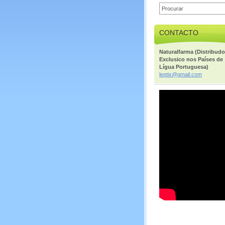
CONTACTO
Naturalfarma (Distribudo
Exclusico nos Países de
Lígua Portuguesa)
leptix@g
mail.com