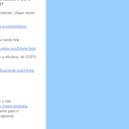
B?
nternet, clique neste
s-e-comentarios-
i neste link:
unhos-ssp3-forte.html
re a eficácia do SSP3-
icacia-do-ssp3-forte-
 o site
s://www.prostata-
ante para o
tuguesa).