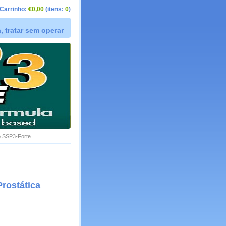
Carrinho:
€0,00
(itens:
0
)
 tratar sem operar
o SSP3-Forte
Prostática