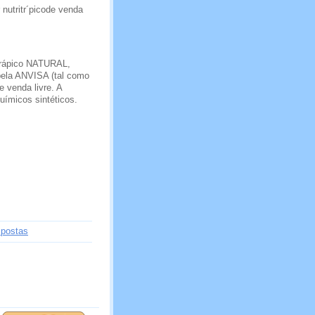
nutritr´picode venda
erápico NATURAL,
ela ANVISA (tal como
 venda livre. A
uímicos sintéticos.
spostas