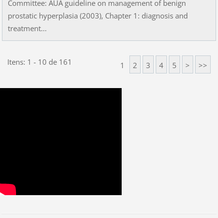
Committee: AUA guideline on management of benign
prostatic hyperplasia (2003), Chapter 1: diagnosis and
treatment...
Itens: 1 - 10 de 161
1
2
3
4
5
>
>>