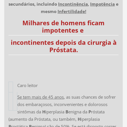
secundários, incluindo
Incontinência
,
Impotência
e
mesmo
Infertilidade!
Milhares de homens ficam
impotentes e
incontinentes depois da cirurgia à
Próstata.
Caro leitor
Se tem mais de 45 anos
, as suas chances de sofrer
dos embaraçosos, inconvenientes e dolorosos
sintômas da
H
iperplasia
B
enigna da
P
róstata
(aumento da Próstata, ou também,
H
iperplasia
P
rostática
B
enigna) são de 50%. Se está disposto correr