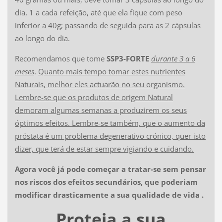
dia, 1 a cada refeição, até que ela fique com peso
inferior a 40g; passando de seguida para as 2 cápsulas
ao longo do dia.
Recomendamos que tome
SSP3-FORTE
durante 3 a 6
meses
.
Quanto mais tempo tomar estes nutrientes
Naturais, melhor eles actuarão no seu organismo.
Lembre-se que os produtos de origem Natural
demoram algumas semanas a produzirem os seus
óptimos efeitos.
Lembre-se também, que o aumento da
próstata é um problema degenerativo crónico, quer isto
dizer, que terá de estar sempre vigiando e cuidando.
Agora você já pode começar a tratar-se sem pensar
nos riscos dos efeitos secundários, que poderiam
modificar drasticamente a sua qualidade de vida .
Proteja a sua