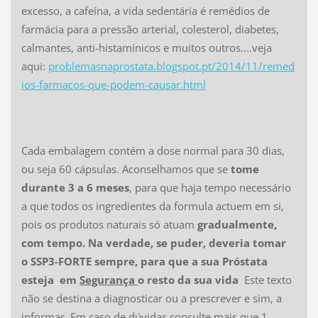
excesso, a cafeína, a vida sedentária é remédios de
farmácia para a pressão arterial, colesterol, diabetes,
calmantes, anti-histamínicos e muitos outros....veja
aqui:
problemasnaprostata.blogspot.pt/2014/11/remed
ios-farmacos-que-podem-causar.html
Cada embalagem contém a dose normal para 30 dias,
ou seja 60 cápsulas. Aconselhamos que se
tome
durante 3 a 6 meses
, para que haja tempo necessário
a que todos os ingredientes da formula actuem em si,
pois os produtos naturais só atuam
gradualmente,
com tempo. Na verdade, se puder, deveria tomar
o SSP3-FORTE sempre, para que a sua Próstata
esteja em
Segurança
o resto da sua vida
Este texto
não se destina a diagnosticar ou a prescrever e sim, a
informar. Em caso de dúvidas consulte mais que 1