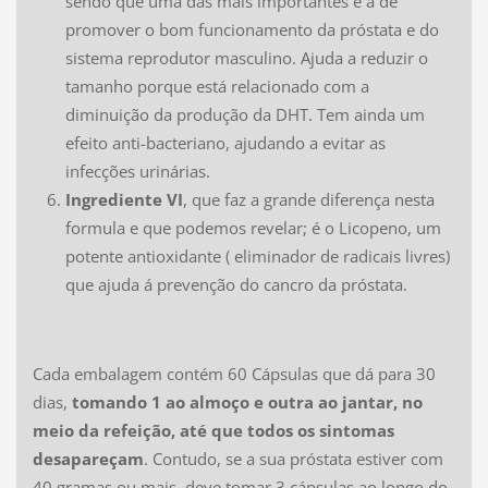
sendo que uma das mais importantes é a de
promover o bom funcionamento da próstata e do
sistema reprodutor masculino. Ajuda a reduzir o
tamanho porque está relacionado com a
diminuição da produção da DHT. Tem ainda um
efeito anti-bacteriano, ajudando a evitar as
infecções urinárias.
Ingrediente VI
, que faz a grande diferença nesta
formula e que podemos revelar; é o Licopeno, um
potente antioxidante ( eliminador de radicais livres)
que ajuda á prevenção do cancro da próstata.
Cada embalagem contém 60 Cápsulas que dá para 30
dias,
tomando 1 ao almoço e outra ao jantar, no
meio da refeição, até que todos os sintomas
desapareçam
. Contudo, se a sua próstata estiver com
40 gramas ou mais, deve tomar 3 cápsulas ao longo do