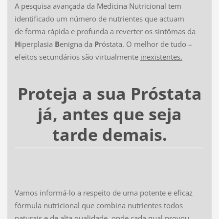
A pesquisa avançada da Medicina Nutricional tem
identificado um número de nutrientes que actuam
de forma rápida e profunda a reverter os sintômas da
H
iperplasia
B
enigna da
P
róstata. O melhor de tudo –
efeitos secundários são virtualmente
inexistentes.
Proteja a sua Próstata
já,
antes que seja
tarde demais.
Vamos informá-lo a respeito de uma potente e eficaz
fórmula nutricional que combina
nutrientes todos
naturais
e de alta qualidade, onde cada qual provou