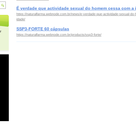
É verdade que actividade sexual do homem cessa com a 
https://naturalfarma.webnode.com.br/news/e-verdade-que-actividade-sexual-d
idade/
SSP3-FORTE 60 cápsulas
r
https://naturalfarma.webnode.com.br/products/ssp3-forte/