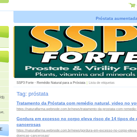
Próstata aumentada,
SSP3 Forte - Remédio Natural para a Próstata
|
Lista de etiquetas
Tag: próstata
R$)
Tratamento da Próstata com remédio natural, video no y
https://naturalfarma.webnode.com.br/news/tratamento-da-prostata-com-remedio-
ue,
Gordura em excesso no corpo eleva risco de 14 tipos de
cancerosas
E
https://naturalfarma.webnode.com.br/news/gordura-em-excesso-no-corpo-eleva-
doencas-cancerosas/