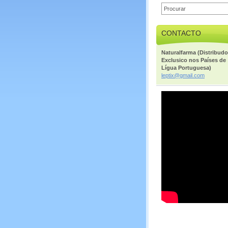
CONTACTO
Naturalfarma (Distribudo
Exclusico nos Países de
Lígua Portuguesa)
leptix@g
mail.com