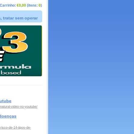
Carrinho:
€0,00
(itens:
0
)
 tratar sem operar
outube
natural-video-no-youtube/
 doenças
risco-de-14-tipos-de-