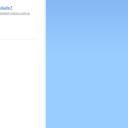
idade?
o-homem-cessa-com-a-