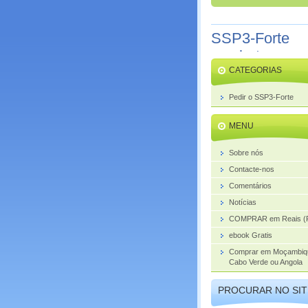
SSP3-Forte
combate o
CATEGORIAS
aumento da
próstata
Pedir o SSP3-Forte
MENU
Sobre nós
Contacte-nos
Comentários
Notícias
COMPRAR em Reais (
ebook Gratis
Comprar em Moçambiq
Cabo Verde ou Angola
PROCURAR NO SIT