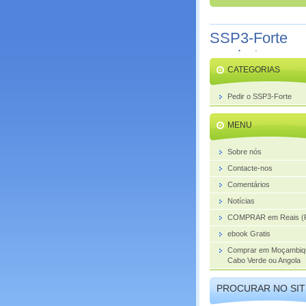
SSP3-Forte
combate o
CATEGORIAS
aumento da
próstata
Pedir o SSP3-Forte
MENU
Sobre nós
Contacte-nos
Comentários
Notícias
COMPRAR em Reais (
ebook Gratis
Comprar em Moçambiq
Cabo Verde ou Angola
PROCURAR NO SIT