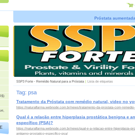
Próstata aumentada,
SSP3 Forte - Remédio Natural para a Próstata
|
Lista de etiquetas
Tag: psa
R$)
Tratamento da Próstata com remédio natural, video no y
https://naturalfarma.webnode.com.br/news/tratamento-da-prostata-com-remedio-
ue,
Qual é a relação entre hiperplasia prostática benigna e a
específico (PSA)?
E
https://naturalfarma.webnode.com.br/news/qual-e-a-relacao-entre-hiperplasia-pro
antigeno-prostatico-especifico-psa/