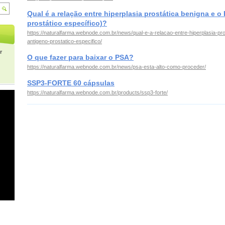
Qual é a relação entre hiperplasia prostática benigna e o
prostático específico)?
https://naturalfarma.webnode.com.br/news/qual-e-a-relacao-entre-hiperplasia-pr
antigeno-prostatico-especifico/
r
O que fazer para baixar o PSA?
https://naturalfarma.webnode.com.br/news/psa-esta-alto-como-proceder/
SSP3-FORTE 60 cápsulas
https://naturalfarma.webnode.com.br/products/ssp3-forte/