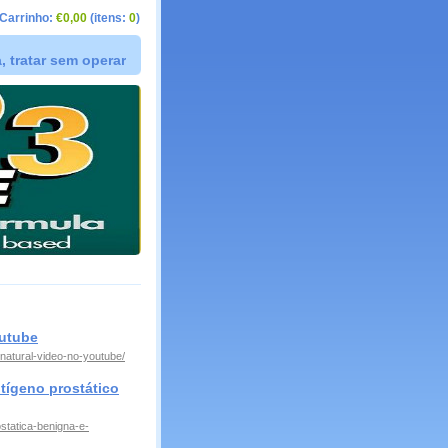
Carrinho:
€0,00
(itens:
0
)
 tratar sem operar
outube
natural-video-no-youtube/
ntígeno prostático
statica-benigna-e-