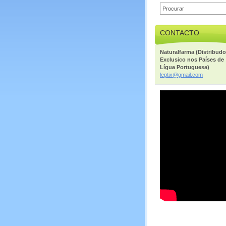
CONTACTO
Naturalfarma (Distribudo
Exclusico nos Países de
Lígua Portuguesa)
leptix@g
mail.com