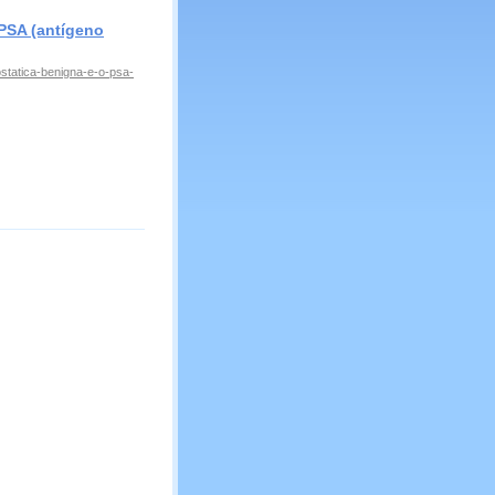
 PSA (antígeno
ostatica-benigna-e-o-psa-