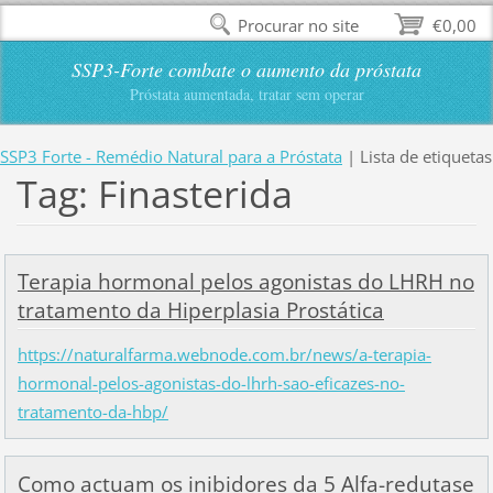
Procurar no site
€0,00
SSP3-Forte combate o aumento da próstata
Próstata aumentada, tratar sem operar
SSP3 Forte - Remédio Natural para a Próstata
|
Lista de etiquetas
Tag: Finasterida
Terapia hormonal pelos agonistas do LHRH no
tratamento da Hiperplasia Prostática
https://naturalfarma.webnode.com.br/news/a-terapia-
hormonal-pelos-agonistas-do-lhrh-sao-eficazes-no-
tratamento-da-hbp/
Como actuam os inibidores da 5 Alfa-redutase