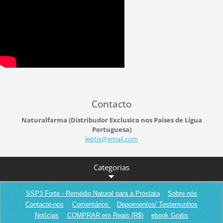
Contacto
Naturalfarma (Distribudor Exclusico nos Países de Lígua
Portuguesa)
leptix@g
mail.com
Categorias
SSP3 Forte - Remédio Natural para a Próstata
Sobre nós
Contacte-nos
Comentários
Depoimentos/ Testemunhos
Notícias
COMPRAR em Reais (R$)
ebook Gratis