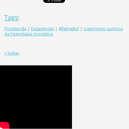
Tags
:
Finasterida
|
Dutasterida
|
Alfatradiol
|
tratamento químico
da hiperplasia prostática
« Voltar