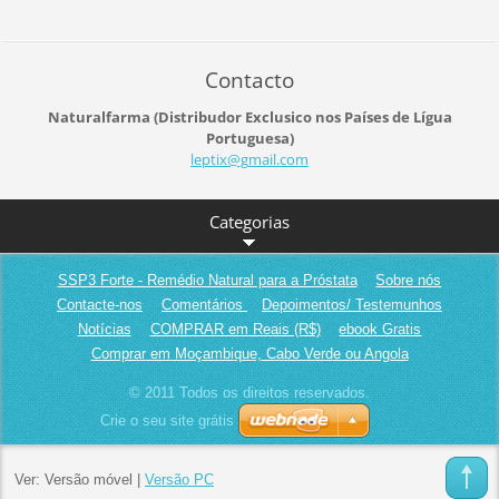
Contacto
Naturalfarma (Distribudor Exclusico nos Países de Lígua
Portuguesa)
leptix@g
mail.com
Categorias
SSP3 Forte - Remédio Natural para a Próstata
Sobre nós
Contacte-nos
Comentários
Depoimentos/ Testemunhos
Notícias
COMPRAR em Reais (R$)
ebook Gratis
Comprar em Moçambique, Cabo Verde ou Angola
© 2011 Todos os direitos reservados.
Crie o seu site grátis
Ver:
Versão móvel
|
Versão PC