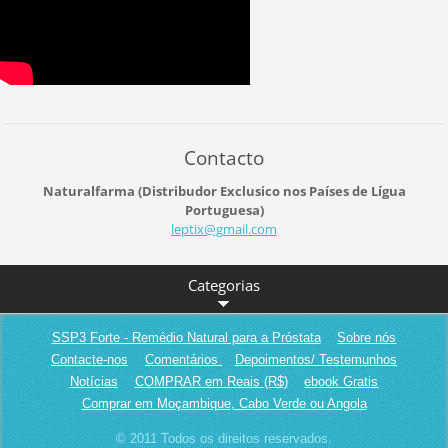
Contacto
Naturalfarma (Distribudor Exclusico nos Países de Lígua
Portuguesa)
leptix@g
mail.com
Categorias
SSP3 Forte - Remédio Natural para a Próstata
Sobre nós
Contacte-nos
Comentários
Depoimentos/ Testemunhos
Notícias
COMPRAR em Reais (R$)
ebook Gratis
Comprar em Moçambique, Cabo Verde ou Angola
© 2011 Todos os direitos reservados.