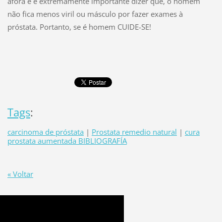
afora e é extremamente importante dizer que, o homem
não fica menos viril ou másculo por fazer exames à
próstata. Portanto, se é homem CUIDE-SE!
Tags
:
carcinoma de próstata
|
Prostata remedio natural
|
cura
prostata aumentada BIBLIOGRAFÍA
« Voltar