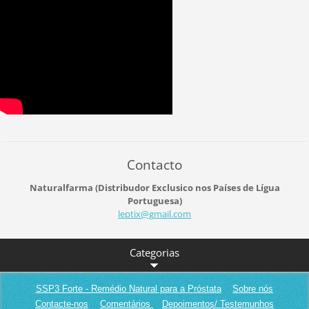
Contacto
Naturalfarma (Distribudor Exclusico nos Países de Lígua
Portuguesa)
leptix@g
mail.com
Categorias
SSP3 Forte - Remédio Natural para a Próstata
Sobre nós
Contacte-nos
Comentários
Depoimentos/ Testemunhos